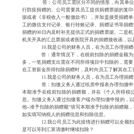
答：公司员工需区分不同的情形，向其单位提
行防疫捐赠的。公司需要其员工提供捐赠票据的复印
据或者《非税收入一般缴款书》，并加盖接受捐赠单
工的微信支付记录、银行转账记录、捐赠证书等捐赠
捐赠的90日内及时补充提供正式的捐赠票据。二是
机关开具的汇总票据或者医院开具的捐赠接收函，以
10.我是公司的财务人员，在为员工办理捐赠
答：通常情况下，在税前扣除的捐赠金额为捐
多，一笔捐赠支出需在不同所得项目中扣除的，需要
在工资薪金所得扣除捐赠时，及时向员工了解其在工
11.我是公司的财务人员，在为员工办理捐赠
答：扣缴义务人通过纸质申报表办理扣缴申报的
本期准予在税前扣除的捐赠额，并在《个人所得税
息。扣缴义务人通过扣缴客户端办理扣缴申报的，以
他--准予扣除的捐赠额”填写本期准予扣除的捐赠额
如实填写纳税人的捐赠信息和扣除信息。
12.我公司员工为此疫情进行捐赠可以全额扣
是可以等到汇算清缴时继续扣除？