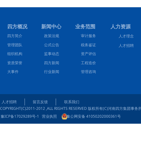
四方概况 新闻中心 业务范围 人力资源
四方简介
政策法规
审计服务
人才理念
管理团队
公式公告
税务鉴证
人才招聘
组织机构
监事动态
资产评估
资质荣誉
四方新闻
工程造价
大事件
行业新闻
管理咨询
人才招聘
留言反馈
联系我们
COPYRIGHT(C)2011-2012 ,ALL RIGHTS RESERVED 版权所有(C)河南四方集团事务
豫ICP备17029289号-1
营业执照
豫公网安备 41050202000361号