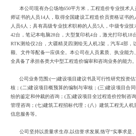
本公司现有办公场地650平方米，工程造价专业技术人员
师证书的人员14人，取得全国建设工程造价员资格证书的
人员6人；具有高级专业技术职称的人员5人，中级专业技
42台，笔记本电脑28台，大型复印机4台，激光打印机18台
RTK测绘仪2台，大疆精灵四测绘无人机2架，汽车4部
额、文件等配备一应俱全。本公司在人员素质、执业能力
全具备了承担各类大中型工程造价编审和咨询业务的能力
公司业务范围:(一)建设项目建议书及可行性研究投资估
核；(二)建设项目概预算的编制与审核；(三)建设项目合
纷的鉴定和仲裁的咨询；(五)建设项目全过程造价控制咨询
管理咨询；(七)建筑工程招标代理；(八）建筑工程无人
信息服务等。
公司坚持以质量求生存,以信誉求发展,恪守“实事求是、