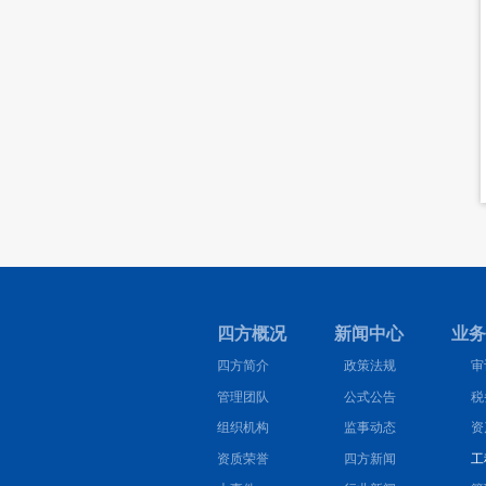
四方概况 新闻中心 业务
四方简介
政策法规
审
管理团队
公式公告
税
组织机构
监事动态
资
资质荣誉
四方新闻
工